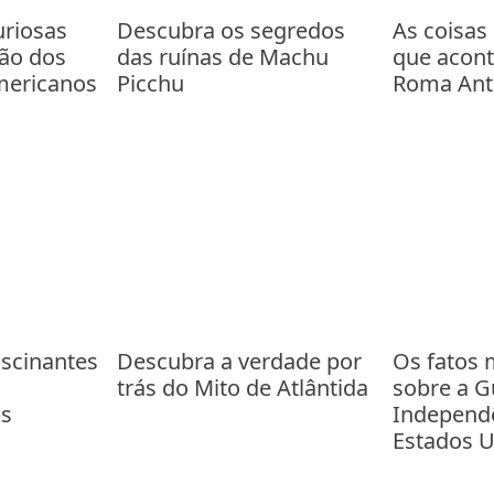
uriosas
Descubra os segredos
As coisas
ão dos
das ruínas de Machu
que acon
americanos
Picchu
Roma Ant
ascinantes
Descubra a verdade por
Os fatos 
trás do Mito de Atlântida
sobre a G
s
Independ
Estados 