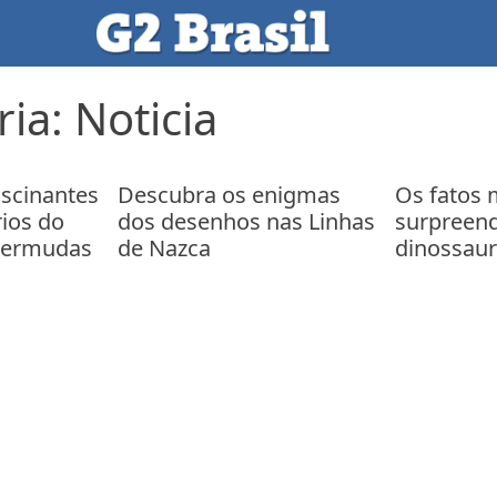
ria:
Noticia
ascinantes
Descubra os enigmas
Os fatos 
rios do
dos desenhos nas Linhas
surpreend
 Bermudas
de Nazca
dinossau