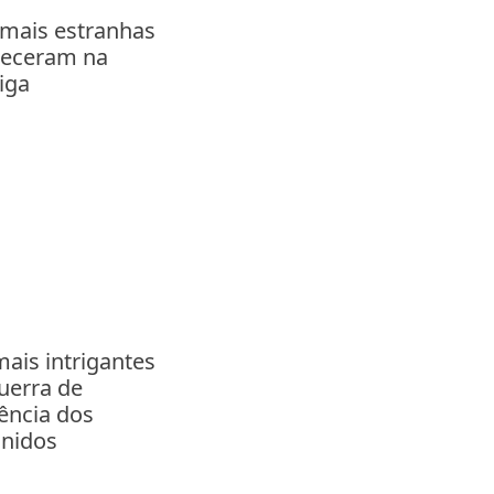
 mais estranhas
teceram na
iga
mais intrigantes
uerra de
ência dos
Unidos