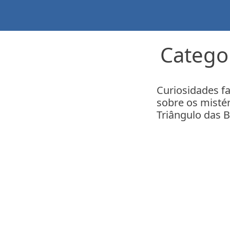
Skip
to
content
Catego
Curiosidades f
sobre os misté
Triângulo das