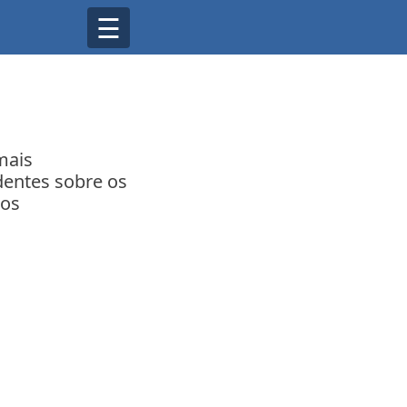
☰
mais
entes sobre os
ros