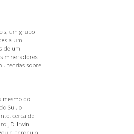
ois, um grupo
tes a um
os de um
os mineradores.
ou teorias sobre
es mesmo do
do Sul, o
anto, cerca de
 J.D. Irwin
gou e perdeu o