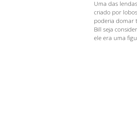
Uma das lendas m
criado por lobo
poderia domar t
Bill seja consid
ele era uma figu