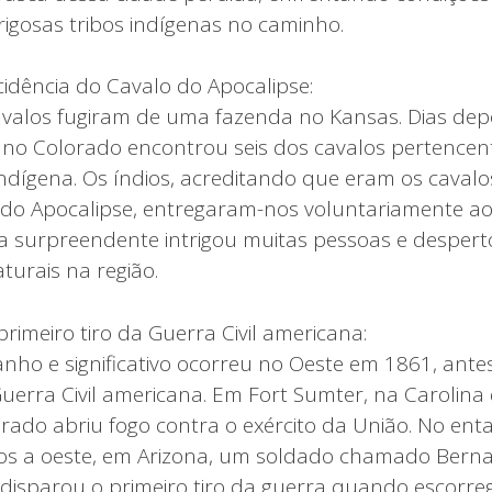
igosas tribos indígenas no caminho.
incidência do Cavalo do Apocalipse:
avalos fugiram de uma fazenda no Kansas. Dias dep
no Colorado encontrou seis dos cavalos pertencen
ígena. Os índios, acreditando que eram os caval
 do Apocalipse, entregaram-nos voluntariamente a
ia surpreendente intrigou muitas pessoas e despert
turais na região.
primeiro tiro da Guerra Civil americana:
nho e significativo ocorreu no Oeste em 1861, ant
a Guerra Civil americana. Em Fort Sumter, na Carolina 
rado abriu fogo contra o exército da União. No ent
os a oeste, em Arizona, um soldado chamado Bernard
disparou o primeiro tiro da guerra quando escorre