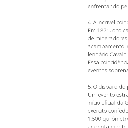
enfrentando per
4. A incrível co
Em 1871, oito c
de mineradores 
acampamento ind
lendário Cavalo
Essa coincidênc
eventos sobrena
5. O disparo do 
Um evento estra
início oficial d
exército confede
1.800 quilômetr
acidentalmente 