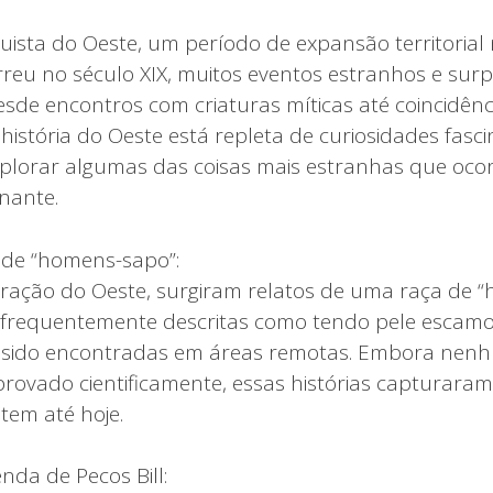
ista do Oeste, um período de expansão territorial
reu no século XIX, muitos eventos estranhos e sur
sde encontros com criaturas míticas até coincidênc
a história do Oeste está repleta de curiosidades fasc
xplorar algumas das coisas mais estranhas que oc
nante.
 de “homens-sapo”:
ração do Oeste, surgiram relatos de uma raça de 
, frequentemente descritas como tendo pele escamo
m sido encontradas em áreas remotas. Embora nen
rovado cientificamente, essas histórias capturara
tem até hoje.
enda de Pecos Bill: