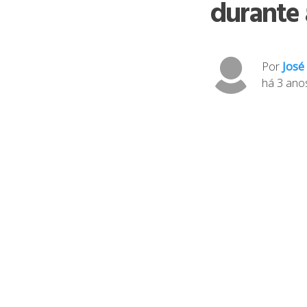
durante 
Por
José
há 3 ano