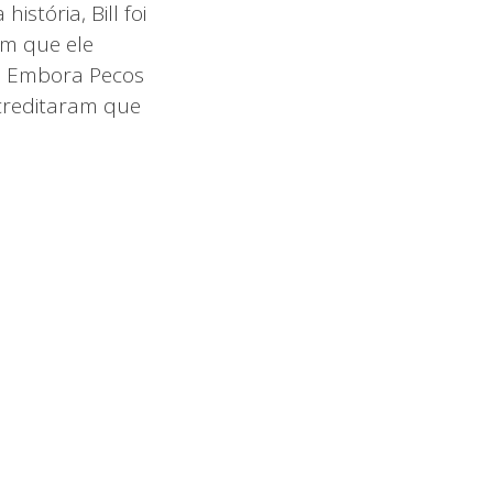
stória, Bill foi
em que ele
e. Embora Pecos
acreditaram que