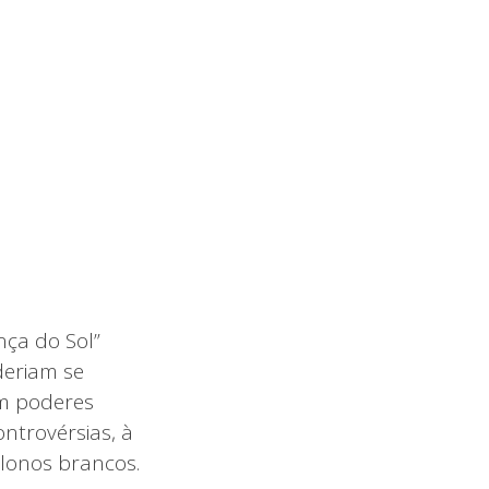
nça do Sol”
deriam se
am poderes
ntrovérsias, à
olonos brancos.