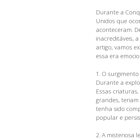
Durante a Conqu
Unidos que ocor
aconteceram. De
inacreditáveis, 
artigo, vamos e
essa era emocio
1. O surgimento
Durante a explo
Essas criaturas
grandes, teria
tenha sido comp
popular e persis
2. A misteriosa l